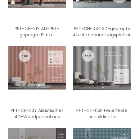
PET-CH-21Y 4D-PET-
PET-CH-04P 3D-geprägte
geprägte Platte,
Akustikbehandlungsplatten
schallabsorbierende
Platte, Wellen-
Akustikplatte
PET-CH-23Y Akustisches
PET-CH-05P Feuerfeste
4D-Wandpaneel aus
schalldichte
Polyesterfaser
Absorptionsplatten aus
3D-Polyesterfaser für den
Innenbereich