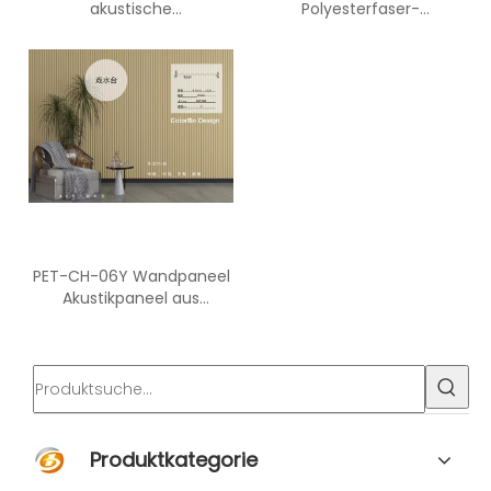
akustische
Polyesterfaser-
Behandlungsplatten
Akustikwandpaneel 4D
PET-CH-06Y Wandpaneel
Akustikpaneel aus
Polyesterfaser für den
Innenausbau
Produktkategorie