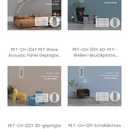
PET-CH-214Y PET Wave
PET-CH-213Y 4D-PET-
Acoustic Panel Geprägtes
Wellen-Akustikplatte,
Panel Sound Acoustic
geprägte Platte,
Panel
schallabsorbierende Platte
PET-CH-122Y 3D-geprägte
PET-CH-121Y Schalldichtes