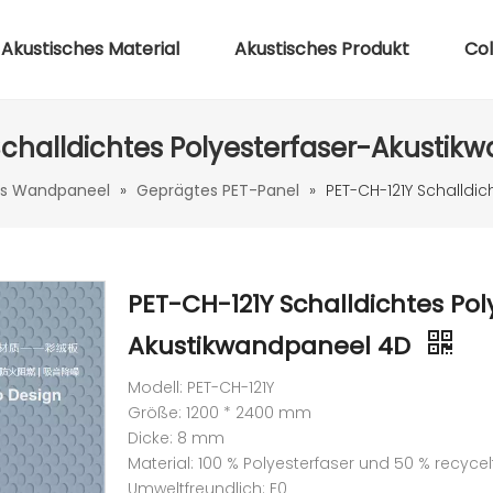
Akustisches Material
Akustisches Produkt
Co
Schalldichtes Polyesterfaser-Akustik
es Wandpaneel
»
Geprägtes PET-Panel
»
PET-CH-121Y Schalldi
PET-CH-121Y Schalldichtes Pol
Akustikwandpaneel 4D
Modell: PET-CH-121Y
Größe: 1200 * 2400 mm
Dicke: 8 mm
Material: 100 % Polyesterfaser und 50 % recycel
Umweltfreundlich: E0