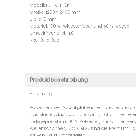
Modell: PET-CH-121Y
Größe: 1200 * 2400 mm
Dicke: 8 mm
Material: 100 % Polyesterfaser und 50 % recycelt
Umweltfreundlich: E0
NRC: 0,45-0,75
Produktbeschreibung
Einführung
Polyesterfaser-Akustikplatte ist ein ideales deko
Das Muster, das durch die Kombination mehrerer 
heißgepresstem 100 % Polyester, Sie können ver
Wellenschönheit, COLORBO sind die Premium-Lösun
Art von Akustikmaterialien,