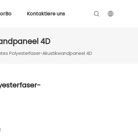
lorBo
Kontaktiere uns
wandpaneel 4D
chtes Polyesterfaser-Akustikwandpaneel 4D
yesterfaser-
t