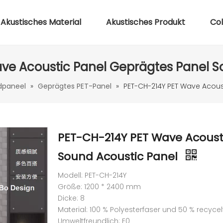
Akustisches Material
Akustisches Produkt
Co
ve Acoustic Panel Geprägtes Panel S
dpaneel
»
Geprägtes PET-Panel
»
PET-CH-214Y PET Wave Acous
PET-CH-214Y PET Wave Acoust
Sound Acoustic Panel
Modell: PET-CH-214Y
Größe: 1200 * 2400 mm
Dicke: 8
Material: 100 % Polyesterfaser und 50 % recycel
Umweltfreundlich: E0