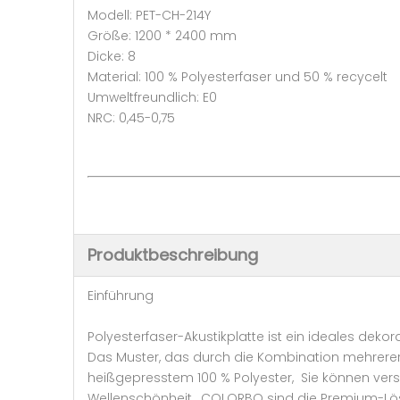
Modell: PET-CH-214Y
Größe: 1200 * 2400 mm
Dicke: 8
Material: 100 % Polyesterfaser und 50 % recycelt
Umweltfreundlich: E0
NRC: 0,45-0,75
Produktbeschreibung
Einführung
Polyesterfaser-Akustikplatte ist ein ideales deko
Das Muster, das durch die Kombination mehrerer 
heißgepresstem 100 % Polyester, Sie können ver
Wellenschönheit, COLORBO sind die Premium-Lösun