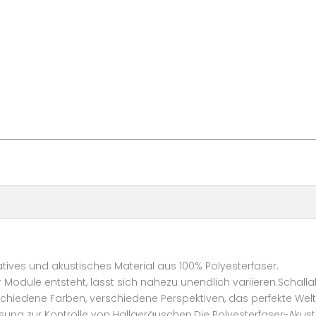
ratives und akustisches Material aus 100% Polyesterfaser.
Module entsteht, lässt sich nahezu unendlich variieren.Schall
schiedene Farben, verschiedene Perspektiven, das perfekte We
g zur Kontrolle von Hallgeräuschen.Die Polyesterfaser-Akustik