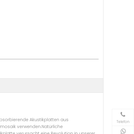
absorbierende Akustikplatten aus
Telefon
ltmosaik verwenden.Natürliche
platte verursacht eine Revolution in unserer