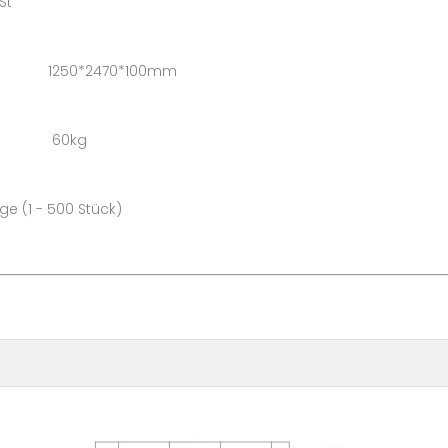
t
1250*2470*100mm
n: 60kg
500 Stück)