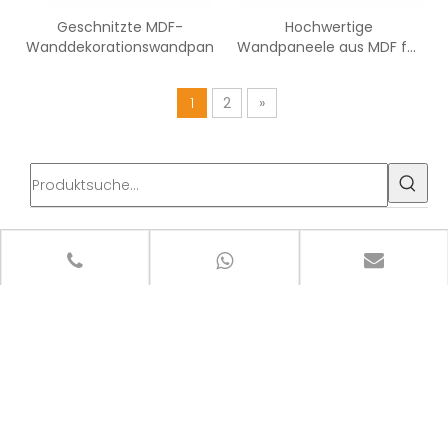
Geschnitzte MDF-
Hochwertige
Wanddekorationswandpaneele
Wandpaneele aus MDF für
dekorative Innenwände
1
2
»
Produktkategorie
Neuesten Nachrichten