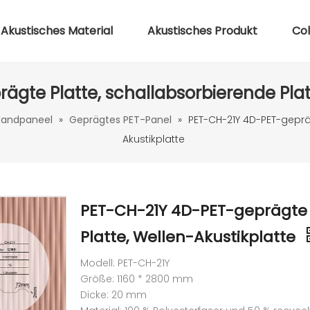
Akustisches Material
Akustisches Produkt
Co
gte Platte, schallabsorbierende Plat
Wandpaneel
»
Geprägtes PET-Panel
»
PET-CH-21Y 4D-PET-gepräg
Akustikplatte
PET-CH-21Y 4D-PET-geprägte 
Platte, Wellen-Akustikplatte
Modell: PET-CH-21Y
Größe: 1160 * 2800 mm
Dicke: 20 mm