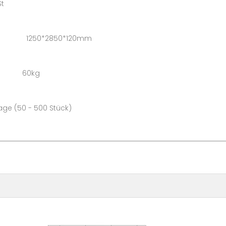
t
 1250*2850*120mm
n: 60kg
- 500 Stück)