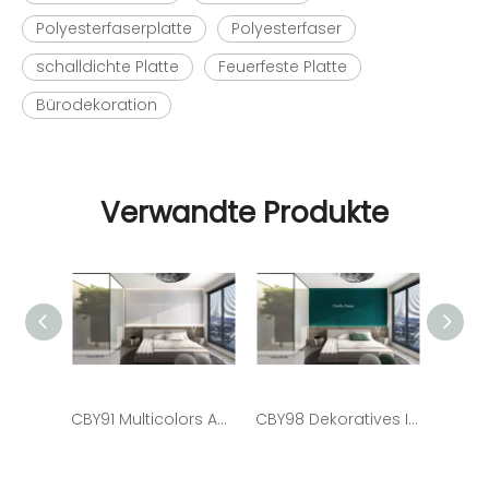
Polyesterfaserplatte
Polyesterfaser
schalldichte Platte
Feuerfeste Platte
Bürodekoration
Verwandte Produkte
CBY91 Multicolors Auditorium PET-Polyester-Akustikplatten Schalldämmung
CBY98 Dekoratives Innenarchitekturmaterial, akustische 12-mm-PET-Platte