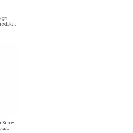
sign
rodukte
r Büro-
aus