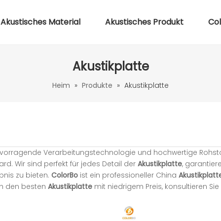
Akustisches Material
Akustisches Produkt
Co
Akustikplatte
Heim
»
Produkte
»
Akustikplatte
ervorragende Verarbeitungstechnologie und hochwertige Rohstof
d. Wir sind perfekt für jedes Detail der
Akustikplatte
, garantier
bnis zu bieten.
ColorBo
ist ein professioneller China
Akustikplatt
ach den besten
Akustikplatte
mit niedrigem Preis, konsultieren Sie 