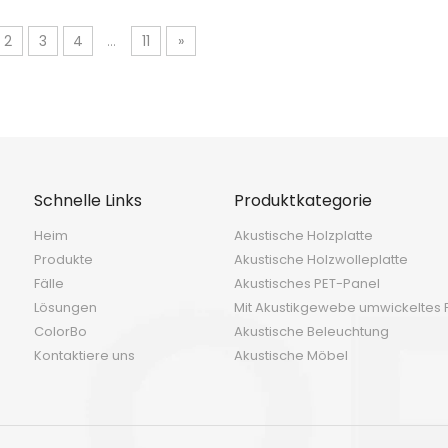
Polyesterfaser
2
3
4
...
11
»
Schnelle Links
Produktkategorie
Heim
Akustische Holzplatte
Produkte
Akustische Holzwolleplatte
Fälle
Akustisches PET-Panel
Lösungen
Mit Akustikgewebe umwickeltes 
ColorBo
Akustische Beleuchtung
Kontaktiere uns
Akustische Möbel