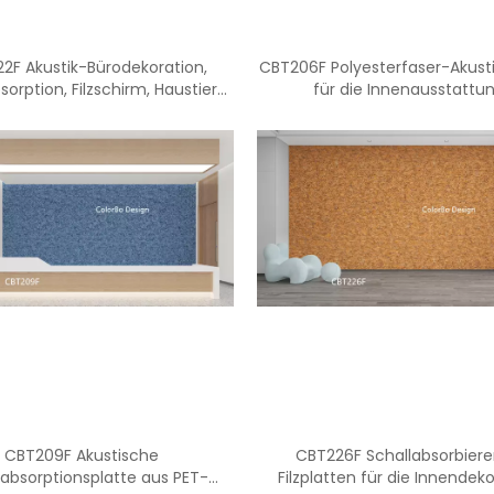
2F Akustik-Bürodekoration,
CBT206F Polyesterfaser-Akusti
sorption, Filzschirm, Haustier-
für die Innenausstattu
Akustikplatte
CBT209F Akustische
CBT226F Schallabsorbier
labsorptionsplatte aus PET-
Filzplatten für die Innendek