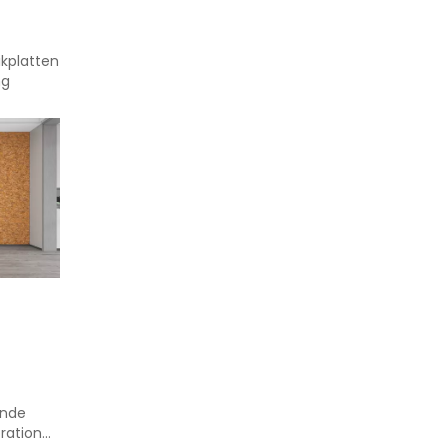
kplatten
ng
ende
oration