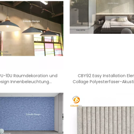
PU-10U Raumdekoration und
CBY92 Easy Installation El
sign Innenbeleuchtung
Collage Polyesterfaser-Akust
Deckenleuchte
für Büro