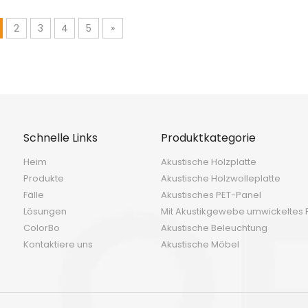
rfaser mit hoher Dichte für die
Stilvolle Deckenfliese
Bürodekoration
2
3
4
5
»
Schnelle Links
Produktkategorie
Heim
Akustische Holzplatte
Produkte
Akustische Holzwolleplatte
Fälle
Akustisches PET-Panel
Lösungen
Mit Akustikgewebe umwickeltes 
ColorBo
Akustische Beleuchtung
Kontaktiere uns
Akustische Möbel