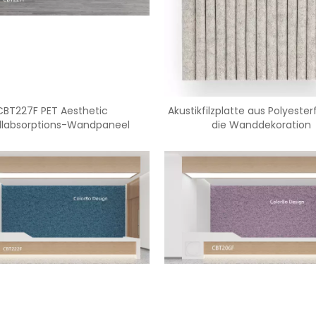
<
>
CBT227F PET Aesthetic
Akustikfilzplatte aus Polyester
llabsorptions-Wandpaneel
die Wanddekoration