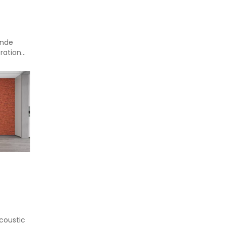
ende
oration
n
Acoustic