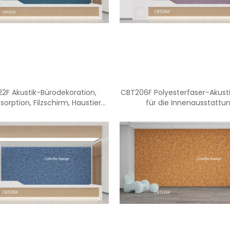
<
>
2F Akustik-Bürodekoration,
CBT206F Polyesterfaser-Akusti
sorption, Filzschirm, Haustier-
für die Innenausstattu
Akustikplatte