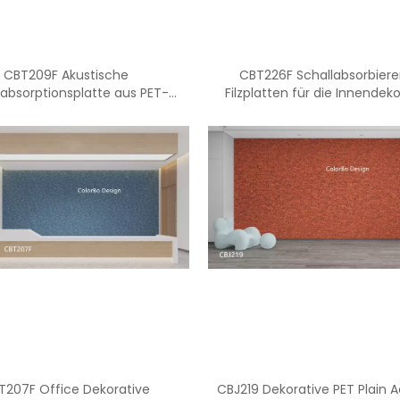
CBT209F Akustische
CBT226F Schallabsorbier
labsorptionsplatte aus PET-
Filzplatten für die Innendek
rfaser mit hoher Dichte für die
Stilvolle Deckenfliese
Bürodekoration
T207F Office Dekorative
CBJ219 Dekorative PET Plain 