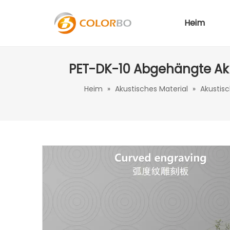
Heim
PET-DK-10 Abgehängte Akus
Heim
»
Akustisches Material
»
Akustis