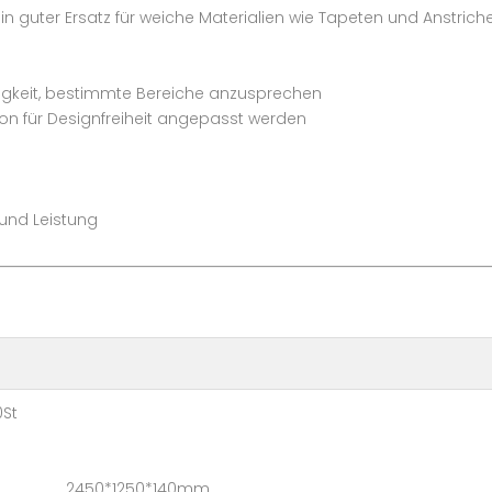
n guter Ersatz für weiche Materialien wie Tapeten und Anstriche
higkeit, bestimmte Bereiche anzusprechen
tion für Designfreiheit angepasst werden
t und Leistung
t
 2450*1250*140mm