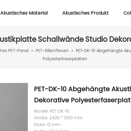
Akustisches Material
Akustisches Produkt
Co
tikplatte Schallwände Studio Dekora
ches PET-Panel
»
PET-Rillenfliesen
»
PET-DK-10 Abgehängte Akus
Polyesterfaserplatten
PET-DK-10 Abgehängte Akusti
Dekorative Polyesterfaserpla
Modell: PET-DK-10
Größe: 2400 * 1200 mm
Dicke: 12 mm