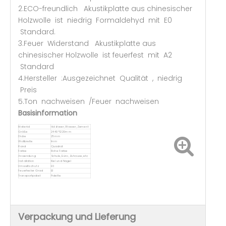
2.ECO-freundlich Akustikplatte aus chinesischer
Holzwolle ist niedrig Formaldehyd mit E0
Standard.
3.Feuer Widerstand Akustikplatte aus
chinesischer Holzwolle ist feuerfest mit A2
Standard
4.Hersteller :Ausgezeichnet Qualität , niedrig
Preis
5.Ton nachweisen /Feuer nachweisen
Basisinformation
Material
Holzfaser, Wasser, Zement
Größe
2440*1220mm
Dicke
25mm
Wollbreite
1mm
Rand
Quadrat
Farbe
Rohe Farbe
Anwendung
Schule, Büro, Zuhause, etc
Installation
Kiel und Nagel
Umweltschutz
E0
Feuerfester Grad
B1
Transportpaket
Palette
Verpackung und Lieferung