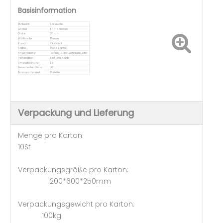
Basisinformation
Material
Holzwolle
Größe
1160*580mm
Dicke
25mm
Wollbreite
1,5mm
Rand
Quadrat
Farbe
Rohe Farbe
Anwendung
Schule, Büro, Zuhause, etc
Installation
Kiel und Nagel
Umweltschutz
E0
Feuerfester Grad
A2
Transportpaket
Palette
Verpackung und Lieferung
Menge pro Karton:
10St
Verpackungsgröße pro Karton:
1200*600*250mm
Verpackungsgewicht pro Karton:
100kg