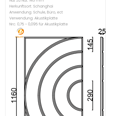
Nut zu Nut: 145 mm
Herkunftsort: Schanghai
Anwendung: Schule, Büro, ect
Verwendung: Akustikplatte
Nrc: 0,75 ~ 0,095 für Akustikplatte