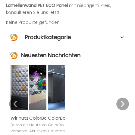
Lamellenwand PET ECO Panel
mit niedrigem Preis,
konsultieren Sie uns jetzt!
Keine Produkte gefunden
Produktkategorie
Neuesten Nachrichten
Wir nutzen den Markt, um das Design voranzutreiben, und das Design, um die Technologie zu verbessern
ColorBo-Akustikmaterialien wurden in mehr als 80 Länder und Regionen exportiert
ColorBo betrachtet die Akustik als Hauptdesignelement
Durch die Kombination
Heutzutage wurden ColorBo-
ColorBo nimmt die Akustik als
verschiedener Materialien, um
Akustikmaterialien in mehr als 80
Hauptdesignelement, indem es