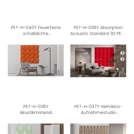
PET-H-040Y Feuerfeste
PET-H-039Y Absorption
schalldichte
Acoustic Standard 3D PET-
Absorptionsplatten aus
Faserplatten
3D-Polyesterfaser für den
Innenbereich
PET-H-038Y
PET-H-037Y Heimkino-
Akustikmaterial
Aufnahmestudio
Polyesterfaser 3D-
Schalldämmung 3D-
Innenverkleidungen
Akustikplatten