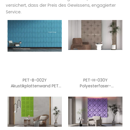
versichert, dass der Preis des Gewissens, engagierter
Service.
PET-B-002Y
PET-H-030Y
Akustikplattenwand PET
Polyesterfaser-
Schalldichtes Büro
Akustikplatten PET Akustik-
Dekorative Faser-
3D-Wandplatte für Büro
Akustikplatten PET
und Studio