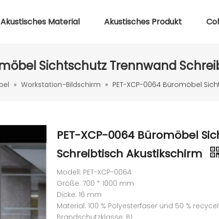
Akustisches Material
Akustisches Produkt
Co
öbel Sichtschutz Trennwand Schreib
bel
»
Workstation-Bildschirm
»
PET-XCP-0064 Büromöbel Sicht
PET-XCP-0064 Büromöbel Sic
Schreibtisch Akustikschirm
Modell: PET-XCP-0064
Größe: 700 * 1000 mm
Dicke: 16 mm
Material: 100 % Polyesterfaser und 50 % recycel
Brandschutzklasse: B1