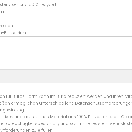
sterfaser und 50 % recycelt
mm
neiden
ch-Bildschirm
ich für Büros. Lärm kann im Büro reduziert werden und Ihren Mi
rößen ermöglichen unterschiedliche Datenschutzanforderungen
ungswirkung
oratives und akustisches Material aus 100% Polyesterfaser. Col
ierend, feuchtigkeitsbeständig und schimmelresistent.Viele Mus
Anforderungen zu erfüllen.