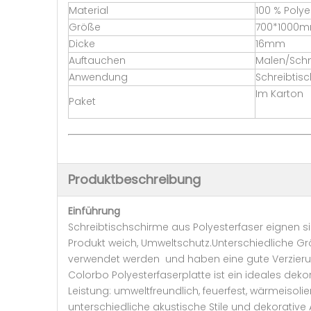
Material
100 % Polye
Größe
700*1000
Dicke
16mm
Auftauchen
Malen/Sch
Anwendung
Schreibtis
Im Karton
Paket
Produktbeschreibung
Einführung
Schreibtischschirme aus Polyesterfaser eignen s
Produkt weich, Umweltschutz.Unterschiedliche G
verwendet werden und haben eine gute Verzier
Colorbo Polyesterfaserplatte ist ein ideales dek
Leistung: umweltfreundlich, feuerfest, wärmeisol
unterschiedliche akustische Stile und dekorative 