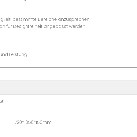
higkeit, bestimmte Bereiche anzusprechen
tion für Designfreiheit angepasst werden
t und Leistung
t
 720*1050*150mm