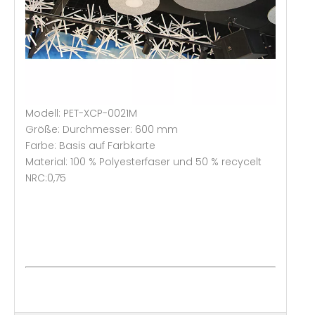
Modell: PET-XCP-0021M
Größe: Durchmesser: 600 mm
Farbe: Basis auf Farbkarte
Material: 100 % Polyesterfaser und 50 % recycelt
NRC:0,75