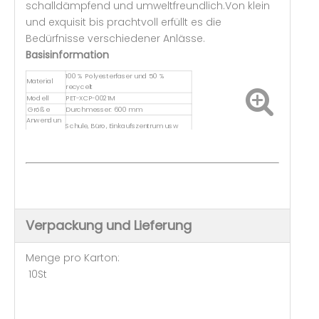
schalldämpfend und umweltfreundlich.Von klein
und exquisit bis prachtvoll erfüllt es die
Bedürfnisse verschiedener Anlässe.
Basisinformation
100 % Polyesterfaser und 50 %
Material
recycelt
Modell
PET-XCP-0021M
Größe
Durchmesser: 600 mm
Anwendun
Schule, Büro, Einkaufszentrum usw
g
NRC
0,45-0,75
Verpackung und Lieferung
Menge pro Karton:
10St